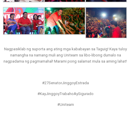
Nagpasiklab ng suporta ang ating mga kababayan sa Taguig! Kaya tuloy
namangha na namang muli ang Uniteam sa libo-libong dumalo na
nagpadama ng pagmamahal! Marami pong salamat mula sa aming lahat!
#27SenatorJinggoyEstrada
#KayJinggoyTrabahoAySigurado
#Uniteam