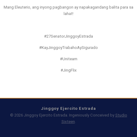
Mang Eleuterio, ang inyong pagbangon ay napakagandang balita para sa
lahat!
#27SenatorJinggoyEstrada
#KayJinggoyTrabahoAySigurado
#Uniteam
#JingFlix
Jinggoy Ejercito Estrada
© 2026 Jinggoy Ejercito Estrada. Ingeniously Conceived by
Studio
Sixteen
.