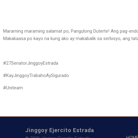
Maraming maraming salamat po, Pangulong Duterte! Ang pag-endors
Makakaasa po kayo na kung ako ay makabalik sa serbisyo, ang tatak
#27SenatorJinggoyEstrada
#KayJinggoyTrabahoAySigurado
#Uniteam
Jinggoy Ejercito Estrada
HOM