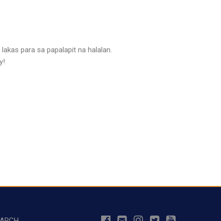
kas para sa papalapit na halalan.
y!
EARCH