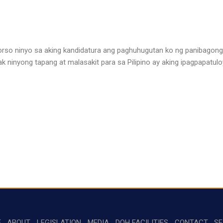
o ninyo sa aking kandidatura ang paghuhugutan ko ng panibagong la
 ninyong tapang at malasakit para sa Pilipino ay aking ipagpapatulo
E
ABOUT
LEGISLATION
MEDIA
DOH FACILITIES
CONTACT
S