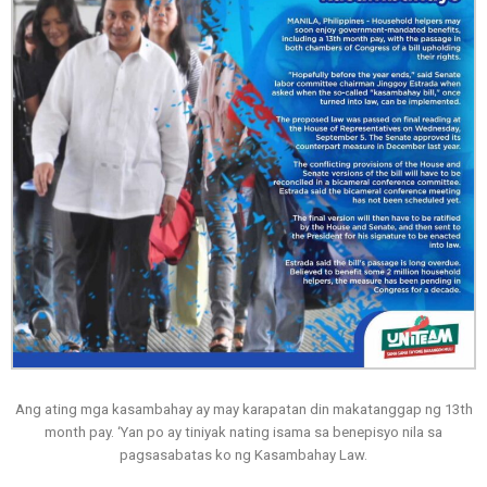
Ang ating mga kasambahay ay may karapatan din makatanggap ng 13th
month pay. ‘Yan po ay tiniyak nating isama sa benepisyo nila sa
pagsasabatas ko ng Kasambahay Law.